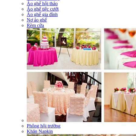
Áo ghế hội thảo
Áo ghế tiệc cưới
Áo ghế gia đình
Nơ áo ghế
Rèm cửa
Phông hội trường
Khăn Napkin