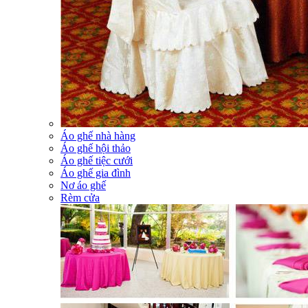
Áo ghế nhà hàng
Áo ghế hội thảo
Áo ghế tiệc cưới
Áo ghế gia đình
Nơ áo ghế
Rèm cửa