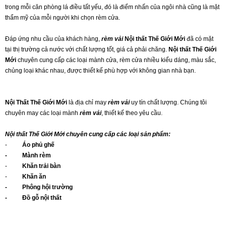
trong mỗi căn phòng lá điều tất yếu, đó là điểm nhấn của ngôi nhà cũng là mặt
thẩm mỹ của mỗi người khi chọn rèm cửa.
Đáp ứng nhu cầu của khách hàng,
rèm
vải
Nội thất Thế Giới Mới
đã có mặt
tại thị trường cả nước với chất lượng tốt, giá cả phải chăng.
Nội thất Thế Giới
Mới
chuyên cung cấp các loại mành cửa, rèm cửa nhiều kiểu dáng, màu sắc,
chủng loại khác nhau, được thiết kế phù hợp với không gian nhà bạn.
Nội Thất Thế Giới Mới
là địa chỉ may
rèm vải
uy tín chất lượng. Chúng tôi
chuyên may các loại mành
rèm vải
, thiết kế theo yêu cầu.
Nội thất Thế Giới Mới c
huyên cung cấp các loại sản phẩm:
-
Áo
phủ
ghế
-
Mành rèm
-
Khăn
trải
bàn
-
Khăn ăn
-
Phông hội trường
-
Đồ gỗ nội thất