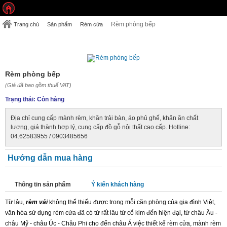
Rèm phòng bếp
Trang chủ
Sản phẩm
Rèm cửa
RÈM PHÒNG BẾP
Rèm phòng bếp
(Giá đã bao gồm thuế VAT)
Trạng thái:
Còn hàng
Địa chỉ cung cấp mành rèm, khăn trải bàn, áo phủ ghế, khăn ăn chất
lượng, giá thành hợp lý, cung cấp đồ gỗ nội thất cao cấp. Hotline:
04.62583955 / 0903485656
Hướng dẫn mua hàng
Thông tin sản phẩm
Ý kiến khách hàng
Từ lâu,
rèm vải
không thể thiếu được trong mỗi căn phòng của gia đình Việt,
văn hóa sử dụng rèm cửa đã có từ rất lâu từ cổ kim đến hiện đại, từ châu Âu -
châu Mỹ - châu Úc - Châu Phi cho đến châu Á việc thiết kế rèm cửa, mành rèm