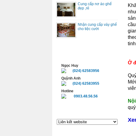
Cung cấp nơ áo ghế
Khă
đẹp ,rẻ
như
sản
cầu
Nhận cung cấp váy ghế
cho tiệc cưới
gia
the
tin
HỖ TRỢ TRỰC TUYẾN
Ở đ
Ngọc Huy
(024) 62583956
Quý
Quỳnh Anh
Mới
(024) 62583955
viê
Hotline
0903.48.56.56
Nội
quý
LIÊN KẾT WEBSITE
Xe