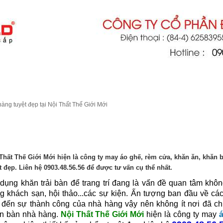
ite Tuyen Digital
THIỆU
DỊCH VỤ
TIN TỨC
LIÊN HỆ
àng tuyệt đẹp tại Nội Thất Thế Giới Mới
 KHĂN TRẢI BÀN NHÀ HÀNG TUYỆT ĐẸP TẠI NỘI THẤT THẾ GIỚI MỚI
Thất Thế Giới Mới hiện là công ty may áo ghế, rèm cửa, khăn ăn, khăn 
t đẹp. Liên hệ 0903.48.56.56 để được tư vấn cụ thể nhất.
dụng khăn trải bàn để trang trí đang là vấn đề quan tâm khôn
g khách sạn, hội thảo...các sự kiện. Ấn tượng ban đầu về cách
 đến sự thành công của nhà hàng vậy nên không ít nơi đã chi 
n bàn nhà hàng.
Nội Thất Thế Giới Mới
hiện là công ty may
á