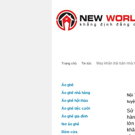
Tai nghe Bluetooth
review sách
Dịch vụ SEO Webs
TRANG CHỦ
SẢN PHẨM
GIỚI 
May khăn trải bàn nhà h
Trang chủ
Tin tức
DANH MỤC SẢN PHẨM
MAY
Áo ghế
Áo ghế nhà hàng
Nội 
Áo ghế hội thảo
tuyệ
Áo ghế tiệc cưới
Sử 
Áo ghế gia đình
hàn
lớn
Nơ áo ghế
khă
Rèm cửa