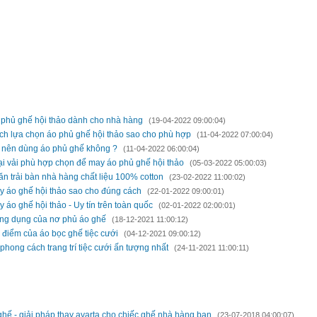
H LUẬN BÀI VIẾT
 MỚI HƠN
 phủ ghế hội thảo dành cho nhà hàng
(19-04-2022 09:00:04)
ch lựa chọn áo phủ ghế hội thảo sao cho phù hợp
(11-04-2022 07:00:04)
 nên dùng áo phủ ghế không ?
(11-04-2022 06:00:04)
ại vải phù hợp chọn để may áo phủ ghế hội thảo
(05-03-2022 05:00:03)
n trải bàn nhà hàng chất liệu 100% cotton
(23-02-2022 11:00:02)
y áo ghế hội thảo sao cho đúng cách
(22-01-2022 09:00:01)
 áo ghế hội thảo - Uy tín trên toàn quốc
(02-01-2022 02:00:01)
ng dụng của nơ phủ áo ghế
(18-12-2021 11:00:12)
 điểm của áo bọc ghế tiệc cưới
(04-12-2021 09:00:12)
phong cách trang trí tiệc cưới ấn tượng nhất
(24-11-2021 11:00:11)
 CŨ HƠN
ghế - giải pháp thay avarta cho chiếc ghế nhà hàng bạn
(23-07-2018 04:00:07)