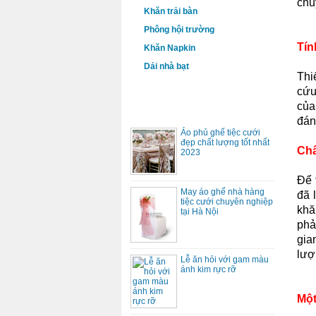
chu
Khăn trải bàn
Phông hội trường
Tín
Khăn Napkin
Dải nhà bạt
Thi
cứu
của
DỊCH VỤ
đán
Áo phủ ghế tiệc cưới
đẹp chất lượng tốt nhất
Chấ
2023
Để 
May áo ghế nhà hàng
đã 
tiệc cưới chuyên nghiệp
khă
tại Hà Nội
phả
gia
lượ
Lễ ăn hỏi với gam màu
ánh kim rực rỡ
Một