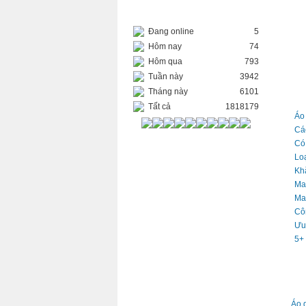
THỐNG KÊ TRUY CẬP
Đang online
5
BÌN
Hôm nay
74
Hôm qua
793
Tuần này
3942
Tháng này
6101
TIN
Tất cả
1818179
Áo
Cá
Có
Lo
Khă
Ma
May
Cô
Ưu
5+ 
TIN
Áo 