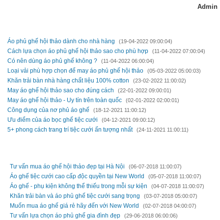
Admin
TIN MỚI HƠN
Áo phủ ghế hội thảo dành cho nhà hàng
(19-04-2022 09:00:04)
Cách lựa chọn áo phủ ghế hội thảo sao cho phù hợp
(11-04-2022 07:00:04)
Có nên dùng áo phủ ghế không ?
(11-04-2022 06:00:04)
Loại vải phù hợp chọn để may áo phủ ghế hội thảo
(05-03-2022 05:00:03)
Khăn trải bàn nhà hàng chất liệu 100% cotton
(23-02-2022 11:00:02)
May áo ghế hội thảo sao cho đúng cách
(22-01-2022 09:00:01)
May áo ghế hội thảo - Uy tín trên toàn quốc
(02-01-2022 02:00:01)
Công dụng của nơ phủ áo ghế
(18-12-2021 11:00:12)
Ưu điểm của áo bọc ghế tiệc cưới
(04-12-2021 09:00:12)
5+ phong cách trang trí tiệc cưới ấn tượng nhất
(24-11-2021 11:00:11)
TIN CŨ HƠN
Tư vấn mua áo ghế hội thảo đẹp tại Hà Nội
(06-07-2018 11:00:07)
Áo ghế tiệc cưới cao cấp độc quyền tại New World
(05-07-2018 11:00:07)
Áo ghế - phụ kiện không thể thiếu trong mỗi sự kiện
(04-07-2018 11:00:07)
Khăn trải bàn và áo phủ ghế tiệc cưới sang trọng
(03-07-2018 05:00:07)
Muốn mua áo ghế giá rẻ hãy đến với New World
(02-07-2018 04:00:07)
Tư vấn lựa chọn áo phủ ghế gia đình đẹp
(29-06-2018 06:00:06)