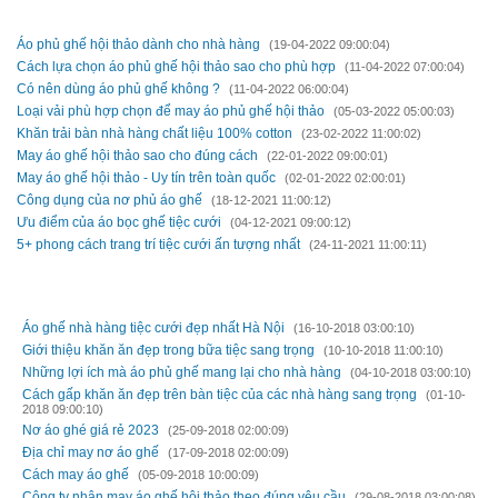
TIN MỚI HƠN
Áo phủ ghế hội thảo dành cho nhà hàng
(19-04-2022 09:00:04)
Cách lựa chọn áo phủ ghế hội thảo sao cho phù hợp
(11-04-2022 07:00:04)
Có nên dùng áo phủ ghế không ?
(11-04-2022 06:00:04)
Loại vải phù hợp chọn để may áo phủ ghế hội thảo
(05-03-2022 05:00:03)
Khăn trải bàn nhà hàng chất liệu 100% cotton
(23-02-2022 11:00:02)
May áo ghế hội thảo sao cho đúng cách
(22-01-2022 09:00:01)
May áo ghế hội thảo - Uy tín trên toàn quốc
(02-01-2022 02:00:01)
Công dụng của nơ phủ áo ghế
(18-12-2021 11:00:12)
Ưu điểm của áo bọc ghế tiệc cưới
(04-12-2021 09:00:12)
5+ phong cách trang trí tiệc cưới ấn tượng nhất
(24-11-2021 11:00:11)
TIN CŨ HƠN
Áo ghế nhà hàng tiệc cưới đẹp nhất Hà Nội
(16-10-2018 03:00:10)
Giới thiệu khăn ăn đẹp trong bữa tiệc sang trọng
(10-10-2018 11:00:10)
Những lợi ích mà áo phủ ghế mang lại cho nhà hàng
(04-10-2018 03:00:10)
Cách gấp khăn ăn đẹp trên bàn tiệc của các nhà hàng sang trọng
(01-10-
2018 09:00:10)
Nơ áo ghé giá rẻ 2023
(25-09-2018 02:00:09)
Địa chỉ may nơ áo ghế
(17-09-2018 02:00:09)
Cách may áo ghế
(05-09-2018 10:00:09)
Công ty nhận may áo ghế hội thảo theo đúng yêu cầu
(29-08-2018 03:00:08)