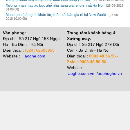
Xưởng nhận may áo bọc ghế nhà hàng giá rẻ lớn nhất Hà Nội
(28-08-2018
01:00:08)
Mua trọn bộ áo ghế, khăn ăn, khăn trải bàn giá rẻ tại New World
(27-08-
2018 10:00:08)
Văn phòng:
Trung tâm khách hàng &
Địa chỉ: Số 217 Ngõ 158 Ngọc
Xưởng may:
Hà - Ba Đình - Hà Nội
Địa chỉ: Số 217 Ngõ 279 Đội
Điện thoại :
(024) 62583955
Cấn - Ba Đình - Hà Nội
Website :
aoghe.com
Điện thoại :
0903.48.56.56 -
Zalo : 0903.48.56.56
Website :
aoghe.com.vn
/
aophughe.vn