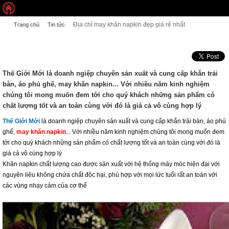
Địa chỉ may khăn napkin đẹp giá rẻ nhất
Trang chủ
Tin tức
ĐỊA CHỈ MAY KHĂN NAPKIN ĐẸP GIÁ RẺ NHẤT
Thế Giới Mới là doanh ngiệp chuyên sản xuất và cung cấp khắn trải
bàn, áo phủ ghế, may khăn napkin... Với nhiều năm kinh nghiệm
chúng tôi mong muốn đem tới cho quý khách những sản phẩm có
chất lượng tốt và an toàn cùng với đó là giá cả vô cùng hợp lý
Thế Giới Mới
là doanh ngiệp chuyên sản xuất và cung cấp khắn trải bàn, áo phủ
ghế,
may khăn napkin
... Với nhiều năm kinh nghiệm chúng tôi mong muốn đem
tới cho quý khách những sản phẩm có chất lượng tốt và an toàn cùng với đó là
giá cả vô cùng hợp lý
Khăn napkin chất lượng cao được sản xuất với hệ thống máy móc hiện đại với
nguyên liệu không chứa chất độc hại, phù hợp với mọi lức tuổi rất an toàn với
các vùng nhạy cảm của cơ thể