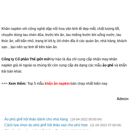
Khăn napkin với công nghệ dập nổi hoa văn tinh tế đẹp mắt, chất lượng tốt,
chuyên dùng lau chén đũa, trước khi ăn, lau miệng trước khi uống nước, lau
thức ăn, vết bẩn nhỏ, trang trí lót ly, lót chén đĩa ở các quán ăn, nhà hàng, khách
sạn....tạo nên sự tinh tế trên bàn ăn.
Công ty Cổ phần Thế giới mới
tự hào là địa chỉ cung cấp nhận may khăn
napkin giá rẻ ngoài ra chúng tôi còn cung cấp đa dạng các mẫu
áo ghế
và khắn
trải bàn khác
>>>
Xem thêm:
Top 5 mẫu
khăn ăn napkin
bán chạy nhất hiện nay
Admin
TIN MỚI HƠN
Áo phủ ghế hội thảo dành cho nhà hàng
(19-04-2022 09:00:04)
Cách lựa chọn áo phủ ghế hội thảo sao cho phù hợp
(11-04-2022 07:00:04)