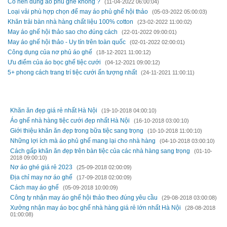
Có nên dùng áo phủ ghế không ?
(11-04-2022 06:00:04)
Loại vải phù hợp chọn để may áo phủ ghế hội thảo
(05-03-2022 05:00:03)
Khăn trải bàn nhà hàng chất liệu 100% cotton
(23-02-2022 11:00:02)
May áo ghế hội thảo sao cho đúng cách
(22-01-2022 09:00:01)
May áo ghế hội thảo - Uy tín trên toàn quốc
(02-01-2022 02:00:01)
Công dụng của nơ phủ áo ghế
(18-12-2021 11:00:12)
Ưu điểm của áo bọc ghế tiệc cưới
(04-12-2021 09:00:12)
5+ phong cách trang trí tiệc cưới ấn tượng nhất
(24-11-2021 11:00:11)
TIN CŨ HƠN
Khăn ăn đẹp giá rẻ nhất Hà Nội
(19-10-2018 04:00:10)
Áo ghế nhà hàng tiệc cưới đẹp nhất Hà Nội
(16-10-2018 03:00:10)
Giới thiệu khăn ăn đẹp trong bữa tiệc sang trọng
(10-10-2018 11:00:10)
Những lợi ích mà áo phủ ghế mang lại cho nhà hàng
(04-10-2018 03:00:10)
Cách gấp khăn ăn đẹp trên bàn tiệc của các nhà hàng sang trọng
(01-10-
2018 09:00:10)
Nơ áo ghé giá rẻ 2023
(25-09-2018 02:00:09)
Địa chỉ may nơ áo ghế
(17-09-2018 02:00:09)
Cách may áo ghế
(05-09-2018 10:00:09)
Công ty nhận may áo ghế hội thảo theo đúng yêu cầu
(29-08-2018 03:00:08)
Xưởng nhận may áo bọc ghế nhà hàng giá rẻ lớn nhất Hà Nội
(28-08-2018
01:00:08)