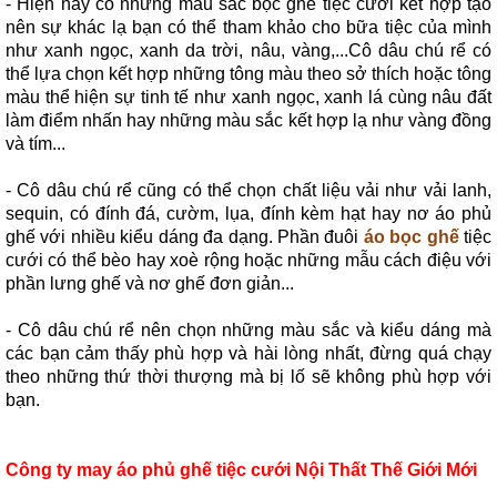
- Hiện nay có những màu sắc bọc ghế tiệc cưới kết hợp tạo
nên sự khác lạ bạn có thể tham khảo cho bữa tiệc của mình
như xanh ngọc, xanh da trời, nâu, vàng,...Cô dâu chú rể có
thể lựa chọn kết hợp những tông màu theo sở thích hoặc tông
màu thể hiện sự tinh tế như xanh ngọc, xanh lá cùng nâu đất
làm điểm nhấn hay những màu sắc kết hợp lạ như vàng đồng
và tím...
- Cô dâu chú rể cũng có thể chọn chất liệu vải như vải lanh,
sequin, có đính đá, cườm, lụa, đính kèm hạt hay nơ áo phủ
ghế với nhiều kiểu dáng đa dạng. Phần đuôi
áo bọc ghế
tiệc
cưới có thể bèo hay xoè rộng hoặc những mẫu cách điệu với
phần lưng ghế và nơ ghế đơn giản...
- Cô dâu chú rể nên chọn những màu sắc và kiểu dáng mà
các bạn cảm thấy phù hợp và hài lòng nhất, đừng quá chạy
theo những thứ thời thượng mà bị lố sẽ không phù hợp với
bạn.
Công ty may áo phủ ghế tiệc cưới Nội Thất Thế Giới Mới