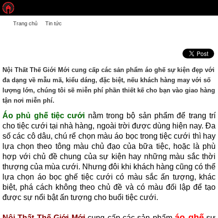
Trang chủ
Tin tức
MUA ÁO PHỦ GHẾ TIỆC CƯỚI THẾ GIỚI MỚI THIẾT KẾ MIỄN PHÍ
Mua áo phủ ghế tiệc cưới Thế Giới Mới thiết kế miễn phí
Nội Thất Thế Giới Mới cung cấp các sản phẩm áo ghế sự kiện đẹp với
đa dạng về mẫu mã, kiểu dáng, đặc biệt, nếu khách hàng may với số
lượng lớn, chúng tôi sẽ miễn phí phần thiết kế cho bạn vào giao hàng
tận nơi miễn phí.
Áo phủ ghế tiệc cưới
nằm trong bộ sản phẩm để trang trí
cho tiệc cưới tại nhà hàng, ngoài trời được dùng hiện nay. Đa
số các cô dâu, chú rể chọn màu áo bọc trong tiệc cưới thì hay
lựa chọn theo tông màu chủ đạo của bữa tiệc, hoặc là phù
hợp với chủ đề chung của sự kiện hay những màu sắc thời
thượng của mùa cưới. Nhưng đôi khi khách hàng cũng có thể
lựa chọn áo bọc ghế tiệc cưới có màu sắc ấn tượng, khác
biệt, phá cách không theo chủ đề và có màu đối lập để tạo
được sự nổi bật ấn tượng cho buổi tiệc cưới.
áo ghế
Nội Thất Thế Giới Mới
cung cấp các sản phẩm
sự