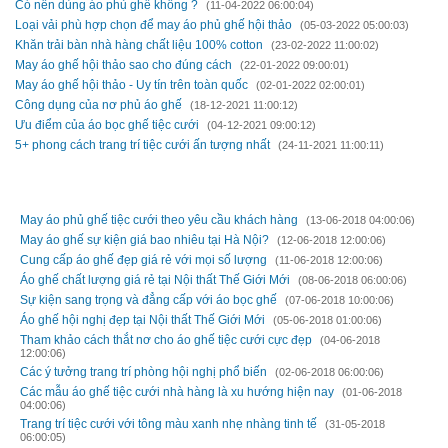
Có nên dùng áo phủ ghế không ?
(11-04-2022 06:00:04)
Loại vải phù hợp chọn để may áo phủ ghế hội thảo
(05-03-2022 05:00:03)
Khăn trải bàn nhà hàng chất liệu 100% cotton
(23-02-2022 11:00:02)
May áo ghế hội thảo sao cho đúng cách
(22-01-2022 09:00:01)
May áo ghế hội thảo - Uy tín trên toàn quốc
(02-01-2022 02:00:01)
Công dụng của nơ phủ áo ghế
(18-12-2021 11:00:12)
Ưu điểm của áo bọc ghế tiệc cưới
(04-12-2021 09:00:12)
5+ phong cách trang trí tiệc cưới ấn tượng nhất
(24-11-2021 11:00:11)
TIN CŨ HƠN
May áo phủ ghế tiệc cưới theo yêu cầu khách hàng
(13-06-2018 04:00:06)
May áo ghế sự kiện giá bao nhiêu tại Hà Nội?
(12-06-2018 12:00:06)
Cung cấp áo ghế đẹp giá rẻ với mọi số lượng
(11-06-2018 12:00:06)
Áo ghế chất lượng giá rẻ tại Nội thất Thế Giới Mới
(08-06-2018 06:00:06)
Sự kiện sang trọng và đẳng cấp với áo bọc ghế
(07-06-2018 10:00:06)
Áo ghế hội nghị đẹp tại Nội thất Thế Giới Mới
(05-06-2018 01:00:06)
Tham khảo cách thắt nơ cho áo ghế tiệc cưới cực đẹp
(04-06-2018
12:00:06)
Các ý tưởng trang trí phòng hội nghị phổ biến
(02-06-2018 06:00:06)
Các mẫu áo ghế tiệc cưới nhà hàng là xu hướng hiện nay
(01-06-2018
04:00:06)
Trang trí tiệc cưới với tông màu xanh nhẹ nhàng tinh tế
(31-05-2018
06:00:05)