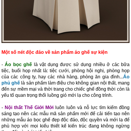
Một số nét độc đáo về sản phẩm áo ghế sự kiện
-
Áo bọc ghế
là vật dụng được sử dụng nhiều ở các bữa
tiệc, buổi họp nhất là: tiệc cưới, phòng hội nghị, phòng họp
của các công ty, hay các nhà hàng, phòng ăn gia đình...
Áo
phủ ghế
là sản phẩm làm điệu cho không gian nội thất, mang
đến sự mềm mại và thời trang cho chiếc ghế đồng thời còn là
yếu tố quan trọng thổi luồng gió mới lạ cho công trình.
-
Nội thất Thế Giới Mới
luôn luôn và nỗ lực tìm kiếm đồng
sáng tạo nên các mẫu mã sản phẩm mới để cải tiến tạo nên
những mẫu áo bọc ghế đẹp độc đáo, độc quyền và mới lạ để
phù hợp với mọi kiểu thiết kế kiến trúc đang không ngừng