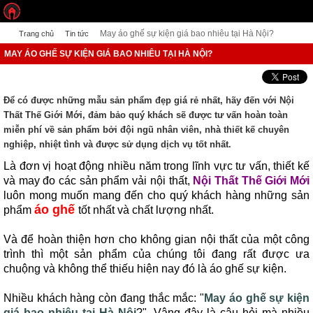
May áo ghế sự kiện giá bao nhiêu tại Hà Nội?
Trang chủ
Tin tức
MAY ÁO GHẾ SỰ KIỆN GIÁ BAO NHIÊU TẠI HÀ NỘI?
Để có được những mẫu sản phẩm đẹp giá rẻ nhất, hãy đến với Nội
Thất Thế Giới Mới, đảm bảo quý khách sẽ được tư vấn hoàn toàn
miễn phí về sản phẩm bởi đội ngũ nhân viên, nhà thiết kế chuyên
nghiệp, nhiệt tình và được sử dụng dịch vụ tốt nhất.
Là đơn vị hoạt động nhiều năm trong lĩnh vực tư vấn, thiết kế
và may đo các sản phẩm vải nội thất,
Nội Thất Thế Giới Mới
l
uôn mong muốn mang đến cho quý khách hàng những sản
áo ghế
phẩm
tốt nhất và chất lượng nhất.
Và để hoàn thiện hơn cho không gian nội thất của một công
trình thì một sản phẩm của chúng tôi đang rất được ưa
chuộng và không thể thiếu hiện nay đó là áo ghế sự kiện.
Nhiều khách hàng còn đang thắc mắc: "
May áo ghế sự kiện
giá bao nhiêu tại Hà Nội
?". Vâng đây là câu hỏi mà nhiều