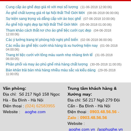
Cung cấp áo ghế đẹp giá rẻ với mọi số lượng
(11-06-2018 12:00:06)
Áo ghế chất lượng giá rẻ tại Nội thất Thế Giới Mới
(08-06-2018 06:00:06)
Sự kiện sang trọng và đẳng cấp với áo bọc ghế
(07-06-2018 10:00:06)
Áo ghế hội nghị đẹp tại Nội thất Thế Giới Mới
(05-06-2018 01:00:06)
Tham khảo cách thắt nơ cho áo ghế tiệc cưới cực đẹp
(04-06-2018
12:00:06)
Các ý tưởng trang trí phòng hội nghị phổ biến
(02-06-2018 06:00:06)
Các mẫu áo ghế tiệc cưới nhà hàng là xu hướng hiện nay
(01-06-2018
04:00:06)
Trang trí tiệc cưới với tông màu xanh nhẹ nhàng tinh tế
(31-05-2018
06:00:05)
Phân phối và may áo phủ ghế nhà hàng chất lượng
(30-05-2018 11:00:05)
Bán khăn trải bàn nhà hàng nhiều màu sắc và kiểu dáng
(29-05-2018
11:00:05)
Văn phòng:
Trung tâm khách hàng &
Địa chỉ: Số 217 Ngõ 158 Ngọc
Xưởng may:
Hà - Ba Đình - Hà Nội
Địa chỉ: Số 217 Ngõ 279 Đội
Điện thoại :
(024) 62583955
Cấn - Ba Đình - Hà Nội
Website :
aoghe.com
Điện thoại :
0903.48.56.56 -
Zalo : 0903.48.56.56
Website :
aoghe.com.vn
/
aophughe.vn