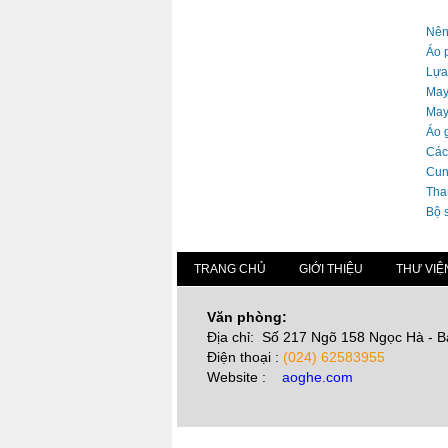
Nên
Áo 
Lựa
May
May
Áo 
Các
Cun
Tha
Bộ 
TRANG CHỦ
GIỚI THIỆU
THƯ VIỆ
Văn phòng:
Địa chỉ: Số 217 Ngõ 158 Ngọc Hà - B
Điện thoại :
(024) 62583955
Website :
aoghe.com