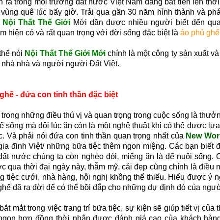
h ra trong môi trường đất nước Việt Nam đang bắt tiến lên thời
 vùng quê lúc bấy giờ. Trải qua gần 30 năm hình thành và phá
a
Nội Thất Thế Giới
Mới dần được nhiều người biết đến qua
m hiện có và rất quan trọng với đời sống đặc biệt là
áo phủ ghế
thể nói
Nội Thất Thế Giới Mới
chính là một công ty sản xuất và
 nhà nhà và người người Đất Việt.
ghế - đứa con tinh thần đặc biệt
 trong những điều thú vị và quan trọng trong cuộc sống là thư
để sống mà đôi lúc ăn còn là một nghệ thuật khi có thể được 
c. Và phải nói đứa con tinh thần quan trọng nhất của
New Wor
gia đinh Việt/ những bữa tiệc thêm ngon miệng. Các bạn biết đ
đất nước chúng ta còn nghèo đói, miếng ăn là để nuôi sống. C
c qua thời đại ngày này, thẫm mỹ, cái đẹp cũng chính là điều 
ng tiệc cưới, nhà hàng, hội nghị không thể thiếu. Hiểu được ý 
ghế đã ra đời để có thể bồi đắp cho những dự định đó của ngư
bắt mắt trong việc trang trí bữa tiệc, sự kiện sẽ giúp tiết vị củ
ngon hơn đồng thời nhận được đánh giá cao của khách hàng