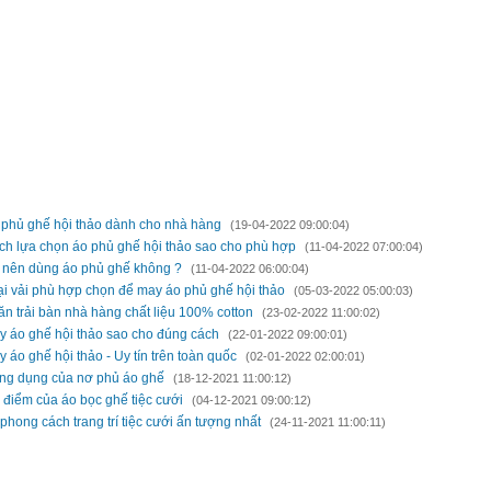
H LUẬN BÀI VIẾT
 MỚI HƠN
 phủ ghế hội thảo dành cho nhà hàng
(19-04-2022 09:00:04)
ch lựa chọn áo phủ ghế hội thảo sao cho phù hợp
(11-04-2022 07:00:04)
 nên dùng áo phủ ghế không ?
(11-04-2022 06:00:04)
ại vải phù hợp chọn để may áo phủ ghế hội thảo
(05-03-2022 05:00:03)
n trải bàn nhà hàng chất liệu 100% cotton
(23-02-2022 11:00:02)
y áo ghế hội thảo sao cho đúng cách
(22-01-2022 09:00:01)
 áo ghế hội thảo - Uy tín trên toàn quốc
(02-01-2022 02:00:01)
ng dụng của nơ phủ áo ghế
(18-12-2021 11:00:12)
 điểm của áo bọc ghế tiệc cưới
(04-12-2021 09:00:12)
phong cách trang trí tiệc cưới ấn tượng nhất
(24-11-2021 11:00:11)
 CŨ HƠN