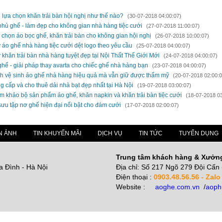
 lựa chọn khăn trải bàn hội nghị như thế nào?
(30-07-2018 04:00:07)
phủ ghế - làm đẹp cho không gian nhà hàng tiệc cưới
(27-07-2018 11:00:07)
 chọn áo bọc ghế, khăn trải bàn cho không gian hội nghị
(26-07-2018 10:00:07)
 áo ghế nhà hàng tiệc cưới dệt logo theo yêu cầu
(25-07-2018 04:00:07)
 khăn trải bàn nhà hàng tuyệt đẹp tại Nội Thất Thế Giới Mới
(24-07-2018 04:00:07)
ghế - giải pháp thay avarta cho chiếc ghế nhà hàng bạn
(23-07-2018 04:00:07)
h vệ sinh áo ghế nhà hàng hiệu quả mà vẫn giữ được thẩm mỹ
(20-07-2018 02:00:0
g cấp và cho thuê dải nhà bạt đẹp nhất tại Hà Nội
(19-07-2018 03:00:07)
m khảo bộ sản phẩm áo ghế, khăn napkin và khăn trải bàn tiệc cưới
(18-07-2018 03
sưu tập nơ ghế hiện đại nổi bật cho đám cưới
(17-07-2018 02:00:07)
N ẢNH
TIN KHUYẾN MÃI
DỊCH VỤ
TIN TỨC
TUYỂN DỤNG
Trung tâm khách hàng & Xưởn
a Đình - Hà Nội
Địa chỉ: Số 217 Ngõ 279 Đội Cấn 
Điện thoại :
0903.48.56.56 - Zalo
Website :
aoghe.com.vn
/
aoph