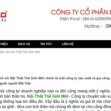
ite Tuyen Digital
THIỆU
DỊCH VỤ
TIN TỨC
LIÊN HỆ
thần của Nội Thất Thế Giới Mới
GHẾ - ĐỨA CON TINH THẦN CỦA NỘI THẤT THẾ GIỚI MỚI
hể nói Nội Thất Thế Giới Mới chính là một công ty sản xuất và gia công
gười người Đất Việt.
 kỳ công ty/ doanh nghiệp nào ra đời cũng mang một ý nghĩa
nh bản thân họ.
Nội Thất Thế Giới Mới
- Công ty chuyên sản xuấ
g không loại trừ điều đó. Vậy đâu là ý nghĩa và giá trị mà ch
 áo ghế - đứa con tinh thần mà chúng tôi đem lại cho cộng đồn