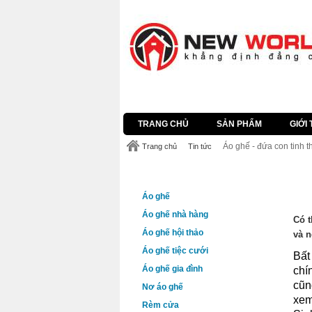
Tai nghe Bluetooth
review sách
Dịch vụ SEO Webs
TRANG CHỦ
SẢN PHẨM
GIỚI 
Áo ghế - đứa con tinh 
Trang chủ
Tin tức
DANH MỤC SẢN PHẨM
ÁO 
Áo ghế
Áo ghế nhà hàng
Có t
Áo ghế hội thảo
và n
Áo ghế tiệc cưới
Bất
Áo ghế gia đình
chí
cũn
Nơ áo ghế
xem
Rèm cửa