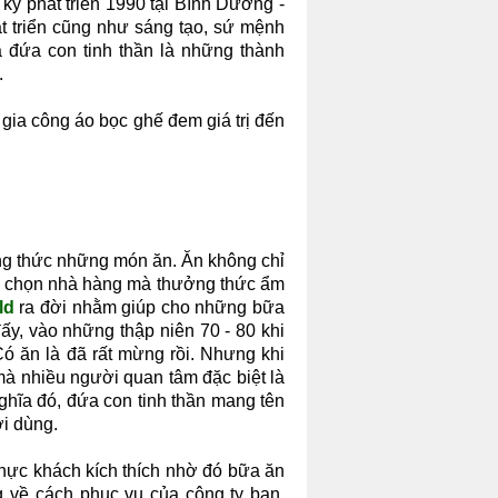
 kỳ phát triển 1990 tại Bình Dương -
t triển cũng như sáng tạo, sứ mệnh
 đứa con tinh thần là những thành
.
 gia công áo bọc ghế đem giá trị đến
ởng thức những món ăn. Ăn không chỉ
lựa chọn nhà hàng mà thưởng thức ẩm
ld
ra đời nhằm giúp cho những bữa
ấy, vào những thập niên 70 - 80 khi
ó ăn là đã rất mừng rồi. Nhưng khi
mà nhiều người quan tâm đặc biệt là
nghĩa đó, đứa con tinh thần mang tên
ời dùng.
a thực khách kích thích nhờ đó bữa ăn
 về cách phục vụ của công ty bạn.