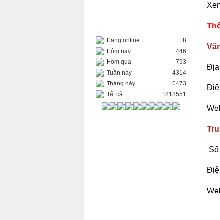
Xem
THỐNG KÊ TRUY CẬP
Thô
Đang online
8
Văn
Hôm nay
446
Hôm qua
793
Địa
Tuần này
4314
Tháng này
6473
Điệ
Tất cả
1818551
Web
Tru
Số 
Điệ
Web