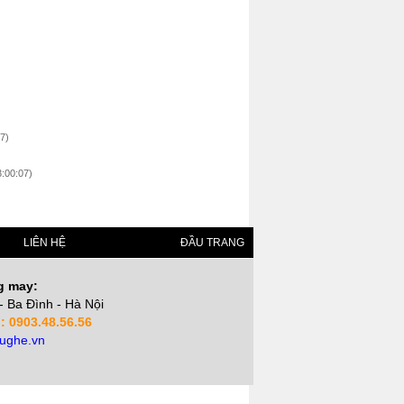
7)
:00:07)
LIÊN HỆ
ĐẦU TRANG
g may:
- Ba Đình - Hà Nội
 : 0903.48.56.56
ughe.vn