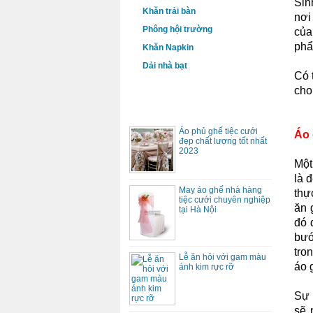
Sin
Khăn trải bàn
nơi
Phông hội trường
củ
phẩ
Khăn Napkin
Dải nhà bạt
Có 
cho
DỊCH VỤ
Áo phủ ghế tiệc cưới
Áo 
đẹp chất lượng tốt nhất
2023
Một
là 
May áo ghế nhà hàng
thự
tiệc cưới chuyên nghiệp
ăn 
tại Hà Nội
đó 
bướ
tro
Lễ ăn hỏi với gam màu
áo 
ánh kim rực rỡ
Sự 
sẽ 