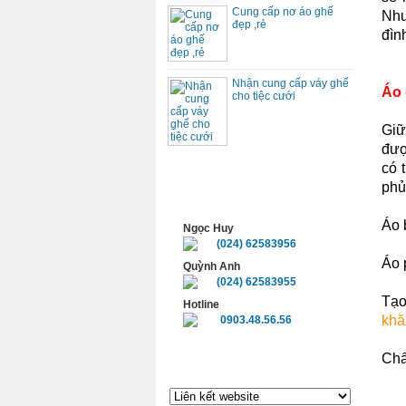
Cung cấp nơ áo ghế
Như
đẹp ,rẻ
đình
Nhận cung cấp váy ghế
Áo 
cho tiệc cưới
Giữ
đượ
có 
phủ
HỖ TRỢ TRỰC TUYẾN
Áo 
Ngọc Huy
(024) 62583956
Áo 
Quỳnh Anh
(024) 62583955
Tạo
Hotline
khă
0903.48.56.56
Chấ
LIÊN KẾT WEBSITE