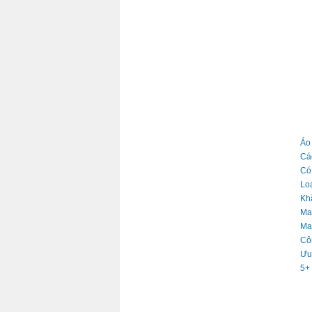
BÌN
TIN
Áo
Cá
Có
Lo
Khă
Ma
May
Cô
Ưu
5+ 
TIN