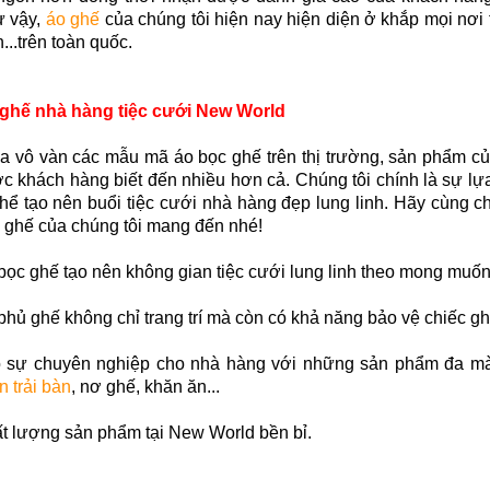
 vậy,
áo ghế
của chúng tôi hiện nay hiện diện ở khắp mọi nơi t
...trên toàn quốc.
ghế nhà hàng tiệc cưới New World
a vô vàn các mẫu mã áo bọc ghế trên thị trường, sản phẩm c
c khách hàng biết đến nhiều hơn cả. Chúng tôi chính là sự lự
thể tạo nên buổi tiệc cưới nhà hàng đẹp lung linh. Hãy cùng c
 ghế của chúng tôi mang đến nhé!
bọc ghế
tạo nên không gian tiệc cưới lung linh theo mong muốn
phủ ghế không chỉ trang trí mà còn có khả năng bảo vệ chiếc g
 sự chuyên nghiệp cho nhà hàng với những sản phẩm đa mà
n trải bàn
, nơ ghế, khăn ăn...
t lượng sản phẩm tại New World bền bỉ.